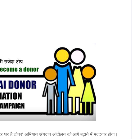
 कि ‘हर घर है डोनर’ अभियान अंगदान आंदोलन को आगे बढ़ाने में मददगार होगा।