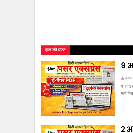
हाल की पोस्ट
9 अ
ई-पेपर
हडपसर
9 अगस्त
यहां क्ल
2 अ
ई-पेपर