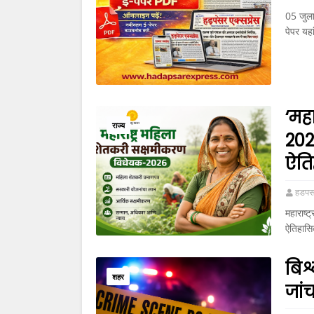
05 जुला
पेपर यह
‘मह
राज्य
202
ऐति
हडपसर
महाराष्
ऐतिहासि
बिश
शहर
जांच