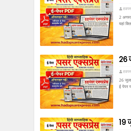
हडपसर
2 अगस्त
यहां क्ल
26 
ई-पेपर
हडपसर
26 जुला
ई पेपर 
19 
ई-पेपर