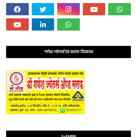
गणेश ज्वेलर्स एंड सराफ विज्ञापन
E-PAPER