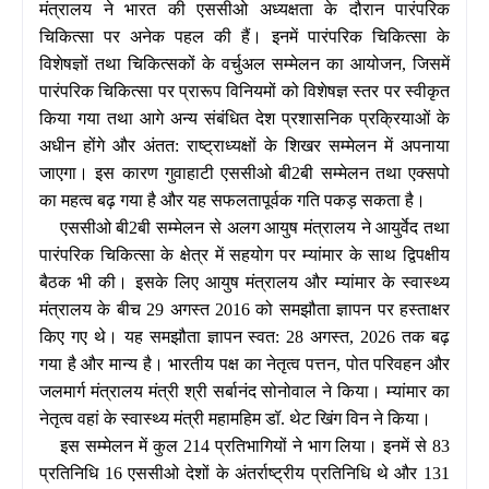
मंत्रालय ने भारत की एससीओ अध्‍यक्षता के दौरान पारंपरिक
चिकित्सा पर अनेक पहल की हैं। इनमें पारंपरिक चिकित्‍सा के
विशेषज्ञों तथा चिकित्‍सकों के वर्चुअल सम्‍मेलन का आयोजन, जिसमें
पारंपरिक चिकित्‍सा पर प्रारूप विनियमों को विशेषज्ञ स्‍तर पर स्‍वीकृत
किया गया तथा आगे अन्य संबंधित देश प्रशासनिक प्रक्रियाओं के
अधीन होंगे और अंतत: राष्‍ट्राध्‍यक्षों के शिखर सम्मेलन में अपनाया
जाएगा। इस कारण गुवाहाटी एससीओ बी2बी सम्मेलन तथा एक्सपो
का महत्‍व बढ़ गया है और यह सफलतापूर्वक गति पकड़ सकता है।
एससीओ
बी2बी सम्मेलन से अलग आयुष मंत्रालय ने आयुर्वेद तथा
पारंपरिक चिकित्सा के क्षेत्र में सहयोग पर म्यांमार के साथ द्विपक्षीय
बैठक भी की। इसके लिए आयुष मंत्रालय और म्यांमार के स्वास्थ्य
मंत्रालय के बीच 29 अगस्त 2016 को समझौता ज्ञापन पर हस्ताक्षर
किए गए थे। यह समझौता ज्ञापन स्वत: 28 अगस्त, 2026 तक बढ़
गया है और मान्‍य है। भारतीय पक्ष का नेतृत्‍व पत्तन,
पोत परिवहन और
जलमार्ग मंत्रालय मंत्री श्री सर्बानंद सोनोवाल ने किया। म्‍यांमार का
नेतृत्‍व वहां के स्‍वास्‍थ्‍य मंत्री महामहिम डॉ. थेट खिंग विन ने किया।
इस सम्मेलन में कुल 214 प्रतिभागियों ने भाग लिया। इनमें से 83
प्रतिनिधि 16 एससीओ देशों के अंतर्राष्ट्रीय प्रतिनिधि थे और 131