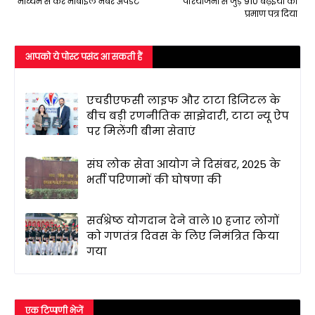
माध्यम से करें मोबाइल नंबर अपडेट
परियोजना से जुड़े 910 बढ़इयों को
प्रमाण पत्र दिया
आपको ये पोस्ट पसंद आ सकती हैं
एचडीएफसी लाइफ और टाटा डिजिटल के
बीच बड़ी रणनीतिक साझेदारी, टाटा न्यू ऐप
पर मिलेंगी बीमा सेवाएं
संघ लोक सेवा आयोग ने दिसंबर, 2025 के
भर्ती परिणामों की घोषणा की
सर्वश्रेष्ठ योगदान देने वाले 10 हजार लोगों
को गणतंत्र दिवस के लिए निमंत्रित किया
गया
एक टिप्पणी भेजें