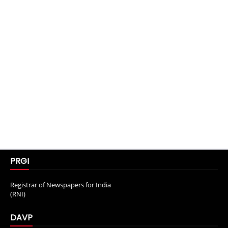
PRGI
Registrar of Newspapers for India
(RNI)
DAVP