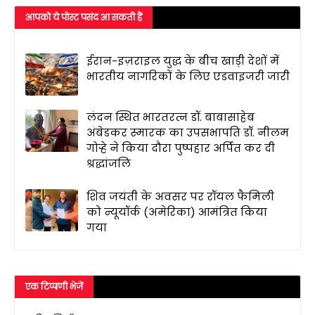
आपको ये पोस्ट पसंद आ सकती हैं
ईरान-इज़राइल युद्ध के बीच खाड़ी देशों में
भारतीय नागरिकों के लिए एडवाइजरी जारी
लंदन स्थित भारतरत्न डॉ. बाबासाहेब
अंबेडकर स्मारक का उपसभापति डॉ. नीलम
गोऱ्हे ने किया दौरा पुष्पहार अर्पित कर दी
श्रद्धांजलि
शिव जयंती के अवसर पर रॉयल फैमिली
को न्यूयॉर्क (अमेरिका) आमंत्रित किया
गया
एक टिप्पणी भेजें