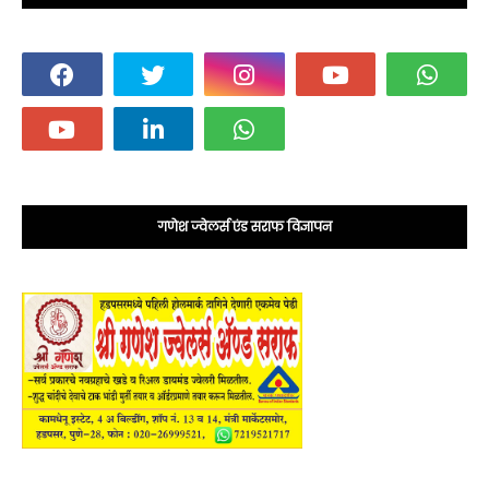
गणेश ज्वेलर्स एंड सराफ विज्ञापन