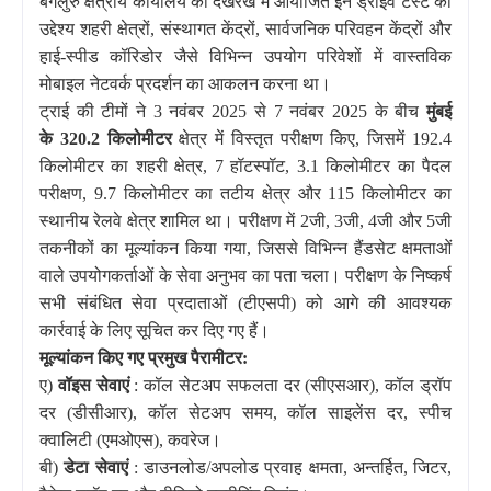
बेंगलुरु क्षेत्रीय कार्यालय की देखरेख में आयोजित इन ड्राइव टेस्ट का
उद्देश्य शहरी क्षेत्रों, संस्थागत केंद्रों, सार्वजनिक परिवहन केंद्रों और
हाई-स्पीड कॉरिडोर जैसे विभिन्न उपयोग परिवेशों में वास्तविक
मोबाइल नेटवर्क प्रदर्शन का आकलन करना था।
ट्राई की टीमों ने
3 नवंबर 2025 से 7 नवंबर 2025 के बीच
मुंबई
के
320.2 किलोमीटर
क्षेत्र में विस्तृत परीक्षण किए, जिसमें 192.4
किलोमीटर का शहरी क्षेत्र, 7 हॉटस्पॉट, 3.1 किलोमीटर का पैदल
परीक्षण, 9.7 किलोमीटर का तटीय क्षेत्र और 115 किलोमीटर का
स्थानीय रेलवे क्षेत्र शामिल था। परीक्षण में 2जी, 3जी, 4जी और 5जी
तकनीकों का मूल्यांकन किया गया, जिससे विभिन्न हैंडसेट क्षमताओं
वाले उपयोगकर्ताओं के सेवा अनुभव का पता चला। परीक्षण के निष्कर्ष
सभी संबंधित सेवा प्रदाताओं (टीएसपी) को आगे की आवश्यक
कार्रवाई के लिए सूचित कर दिए गए हैं।
मूल्यांकन किए गए प्रमुख पैरामीटर:
ए)
वॉइस सेवाएं
: कॉल सेटअप सफलता दर (सीएसआर), कॉल ड्रॉप
दर (डीसीआर), कॉल सेटअप समय, कॉल साइलेंस दर, स्पीच
क्वालिटी (एमओएस), कवरेज।
बी)
डेटा सेवाएं
: डाउनलोड/अपलोड प्रवाह क्षमता, अन्तर्हित, जिटर,