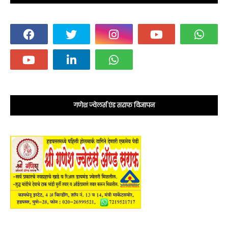
गणेश ज्वेलर्स एंड सराफ विज्ञापन