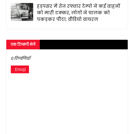
हड़पसर में तेज रफ्तार टेम्पो ने कई वाहनों
को मारी टक्कर, लोगों ने चालक को
पकड़कर पीटा; वीडियो वायरल
एक टिप्पणी भेजें
0 टिप्पणियाँ
Emoji