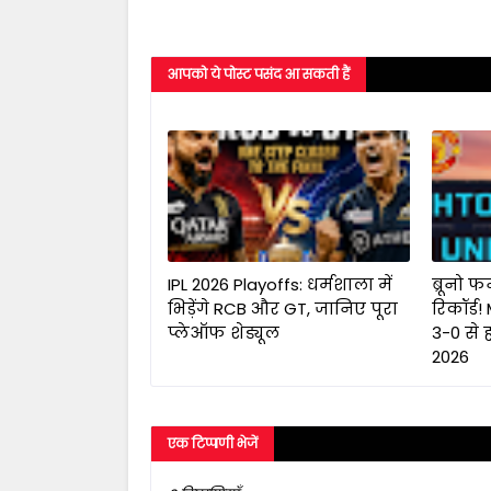
आपको ये पोस्ट पसंद आ सकती हैं
IPL 2026 Playoffs: धर्मशाला में
ब्रूनो फ
भिड़ेंगे RCB और GT, जानिए पूरा
रिकॉर्ड
प्लेऑफ शेड्यूल
3-0 से 
2026
एक टिप्पणी भेजें