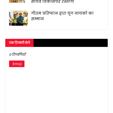
सचिव विकासचंद्र रस्तोगी
गौतम प्रतिष्ठान द्वारा युग नायकों का
सम्मान
एक टिप्पणी भेजें
0 टिप्पणियाँ
Emoji