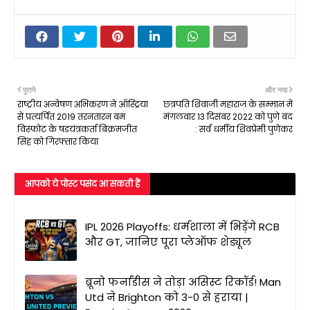
पुराने
और नया
राष्ट्रीय अन्वेषण अभिकरण ने ऑस्ट्रिया
छत्रपति शिवाजी महाराज के सम्मान में
से प्रत्‍यर्पित 2019 तरनतारन बम
मंगलवार 13 दिसंबर 2022 को पुणे बंद
विस्फोट के षडयंत्रकर्ता बिक्रमजीत
: सर्व धर्मीय शिवप्रेमी पुणेकर
सिंह को गिरफ्तार किया
आपको ये पोस्ट पसंद आ सकती हैं
IPL 2026 Playoffs: धर्मशाला में भिड़ेंगे RCB
और GT, जानिए पूरा प्लेऑफ शेड्यूल
ब्रूनो फर्नांडीस ने तोड़ा असिस्ट रिकॉर्ड! Man
Utd ने Brighton को 3-0 से हराया |