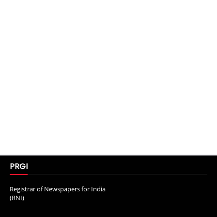
PRGI
Registrar of Newspapers for India
(RNI)