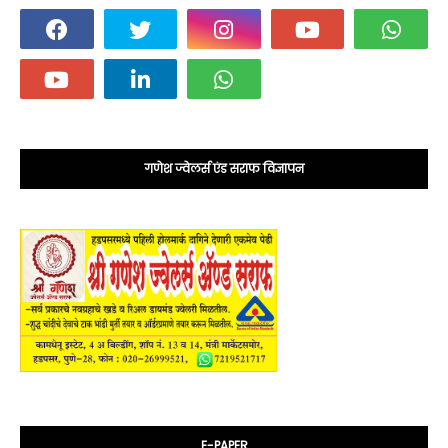
गणेश ज्वेलर्स एंड सराफ विज्ञापन
E-PAPER