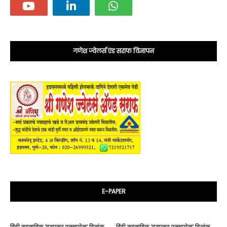
गणेश ज्वेलर्स एंड सराफ विज्ञापन
E-PAPER
हिंदी साप्ताहिक ‘हड़पसर एक्सप्रेस’ दिनांक
हिंदी साप्ताहिक ‘हड़पसर एक्सप्रेस’ दिनांक