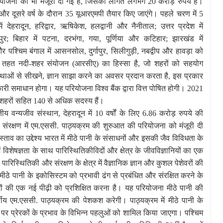
ोजना को भी मंजूरी दी गई है
,
जिसकी लागत लगभग 20 करोड़ रुपये है।
और दूसरे वर्ष के दौरान 35 यूआरएमपी तैयार किए जाएंगे। पहले चरण में 5
ं देहरादून
,
हरिद्वार
,
ऋषिकेश
,
हलद्वानी और नैनीताल
;
उत्तर प्रदेश में
ुर
;
बिहार में पटना
,
दरभंगा
,
गया
,
पूर्णिया और कटिहार
;
झारखंड में
र पश्चिम बंगाल में आसनसोल
,
दुर्गापुर
,
सिलीगुड़ी
,
नबद्वीप और हावड़ा को
े तहत नदी-शहर संयोजन (आरसीए) का हिस्सा है
,
जो शहरों को सहयोग
्रथाओं से सीखने
,
ज्ञान साझा करने का अवसर प्रदान करता है
,
इस प्रकार
ारी समाधान होगा। यह परियोजना विश्व बैंक द्वारा वित्त पोषित होगी। 2021
रीय शहरों सहित 140 से अधिक सदस्य हैं।
तीय वन्यजीव संस्थान
,
देहरादून में 10 वर्षों के लिए 6.86 करोड़ रुपये की
संरक्षण में एम.एससी. पाठ्यक्रम की शुरुआत की परियोजना को मंजूरी दी
व का उद्देश्य भारत में मीठे पानी के संसाधनों और इसकी जैव विविधता के
ं विशेषज्ञता के साथ पारिस्थितिकीविदों और क्षेत्र के जीवविज्ञानियों का एक
स्थितिकी और संरक्षण के क्षेत्र में वैज्ञानिक ज्ञान और कुशल पेशेवरों की
मीठे पानी के इकोसिस्‍टम को प्रभावी ढंग से प्रबंधित और संरक्षित करने के
िदों की एक नई पीढ़ी को प्रशिक्षित करना है। यह परियोजना मीठे पानी की
र्षीय एम.एससी. पाठ्यक्रम की पेशकश करेगी। पाठ्यक्रम में मीठे पानी के
र प्रेरकों के प्रभाव के विभिन्न पहलुओं को शामिल किया जाएगा। पश्चिम