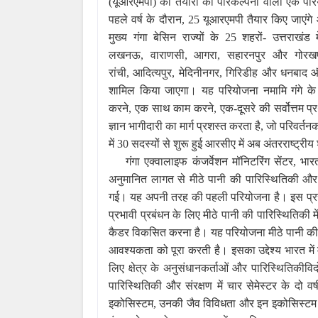
(यूआरएमपी) की तैयारी की परिकल्पना वाली एक परिय
पहले वर्ष के दौरान
,
25 यूआरएमपी तैयार किए जाएंगे 
मुख्य गंगा बेसिन राज्यों के 25 शहरों- उत्तराखंड मे
लखनऊ
,
वाराणसी
,
आगरा
,
सहारनपुर और गोरखप
रांची
,
आदित्यपुर
,
मेदिनीनगर
,
गिरिडीह और धनबाद औ
शामिल किया जाएगा। यह परियोजना नमामि गंगे क
करने
,
एक साथ काम करने
,
एक-दूसरे की सर्वोत्तम प
ज्ञान भागीदारी का मार्ग प्रशस्त करता है
,
जो परिवर्तनक
में 30 सदस्यों से शुरू हुई आरसीए में अब अंतरराष्ट्
गंगा एक्वालाइफ कंजर्वेशन मॉनिटरिंग सेंटर
,
भार
अनुमानित लागत से मीठे पानी की पारिस्थितिकी और 
गई। यह अपनी तरह की पहली परियोजना है। इस प्रस्ता
प्रभावी प्रबंधन के लिए मीठे पानी की पारिस्थितिकी मे
कैडर विकसित करना है। यह परियोजना मीठे पानी की पारि
आवश्यकता को पूरा करती है। इसका उद्देश्य भारत में 
लिए क्षेत्र के अनुसंधानकर्ताओं और पारिस्थितिकीव
पारिस्थितिकी और संरक्षण में चार सेमेस्टर के दो व
इकोसिस्‍टम
,
उनकी जैव विविधता और इन इकोसिस्‍टम प