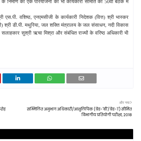
ृह के निर्माण की एक परियोजना को भी कार्यकारी समिति की 50वीं बैठक में
्री एस.पी. वशिष्ठ
,
एनएमसीजी के कार्यकारी निदेशक (वित्त) श्री भास्कर
 श्री डी.पी. मथुरिया
,
जल शक्ति मंत्रालय के जल संसाधन
,
नदी विकास
ीय सलाहकार सुश्री ऋचा मिश्रा
और
संबंधित राज्यों के वरिष्ठ अधिकारी भी
और नया
रोड़
सम्मिलित अनुभाग अधिकारी/आशुलिपिक (ग्रेड-'बी'/ग्रेड-'I') सीमित
विभागीय प्रतियोगी परीक्षा, 2018