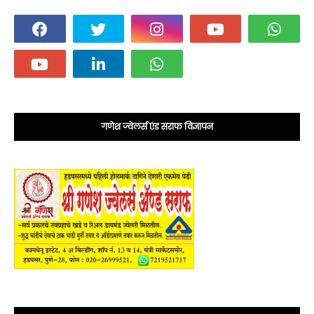
गणेश ज्वेलर्स एंड सराफ विज्ञापन