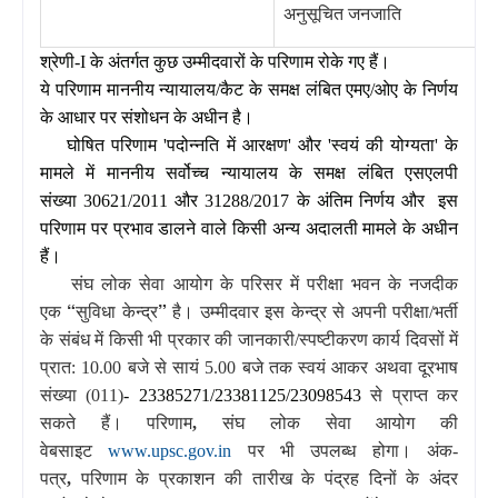
अनुसूचित जनजाति
श्रेणी-
I
के अंतर्गत कुछ उम्मीदवारों के परिणाम रोके गए हैं।
ये परिणाम माननीय न्यायालय/कैट के समक्ष लंबित एमए/ओए के निर्णय
के आधार पर संशोधन के अधीन है।
घोषित परिणाम
'
पदोन्नति में आरक्षण
'
और
'
स्वयं की योग्यता
'
के
मामले में माननीय सर्वोच्च न्यायालय के समक्ष लंबित एसएलपी
संख्या
30621/2011
और
31288/2017
के अंतिम निर्णय और इस
परिणाम पर प्रभाव डालने वाले किसी अन्य अदालती मामले के अधीन
हैं।
संघ लोक सेवा आयोग के परिसर में परीक्षा भवन के नजदीक
“
”
एक
सुविधा केन्द्र
है। उम्मीदवार इस केन्द्र से अपनी परीक्षा/भर्ती
के संबंध में किसी भी प्रकार की जानकारी/स्‍पष्‍टीकरण कार्य दिवसों में
प्रात: 10.00
बजे से सायं 5.00
बजे तक स्वयं आकर अथवा दूरभाष
संख्या (011)
- 23385271/23381125/23098543
से प्राप्त कर
सकते हैं। परिणाम
,
संघ लोक सेवा आयोग की
वेबसाइट
www.upsc.gov.in
पर भी उपलब्ध होगा।
अंक-
पत्र
,
परिणाम के प्रकाशन की तारीख के पंद्रह दिनों के अंदर