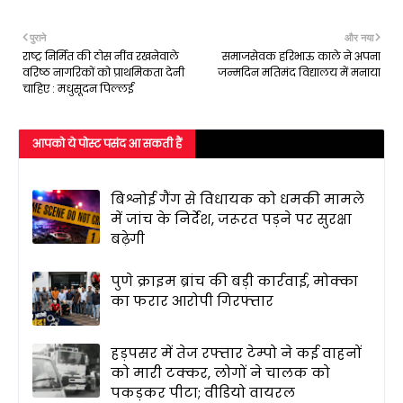
पुराने
और नया
राष्ट्र निर्मित की ठोस नींव रखनेवाले
समाजसेवक हरिभाऊ काले ने अपना
वरिष्ठ नागरिकों को प्राथमिकता देनी
जन्मदिन मतिमंद विद्यालय में मनाया
चाहिए : मधुसूदन पिल्लई
आपको ये पोस्ट पसंद आ सकती हैं
बिश्नोई गैंग से विधायक को धमकी मामले
में जांच के निर्देश, जरूरत पड़ने पर सुरक्षा
बढ़ेगी
पुणे क्राइम ब्रांच की बड़ी कार्रवाई, मोक्का
का फरार आरोपी गिरफ्तार
हड़पसर में तेज रफ्तार टेम्पो ने कई वाहनों
को मारी टक्कर, लोगों ने चालक को
पकड़कर पीटा; वीडियो वायरल