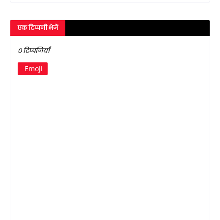
एक टिप्पणी भेजें
0 टिप्पणियाँ
Emoji