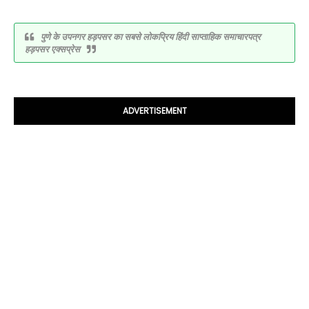
पुणे के उपनगर हड़पसर का सबसे लोकप्रिय हिंदी साप्ताहिक समाचारपत्र
हड़पसर एक्सप्रेस
ADVERTISEMENT