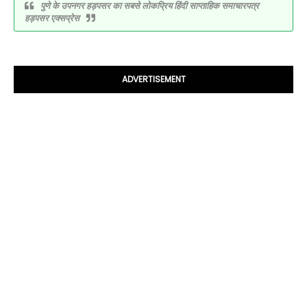
पुणे के उपनगर हड़पसर का सबसे लोकप्रिय हिंदी साप्ताहिक समाचारपत्र
हड़पसर एक्सप्रेस
ADVERTISEMENT