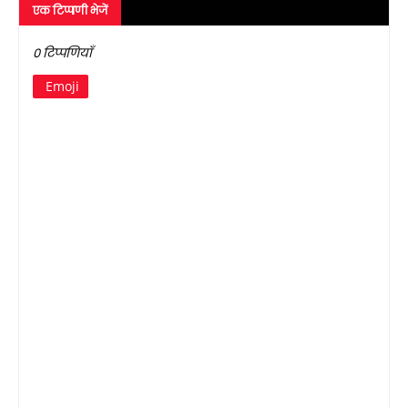
एक टिप्पणी भेजें
0 टिप्पणियाँ
Emoji