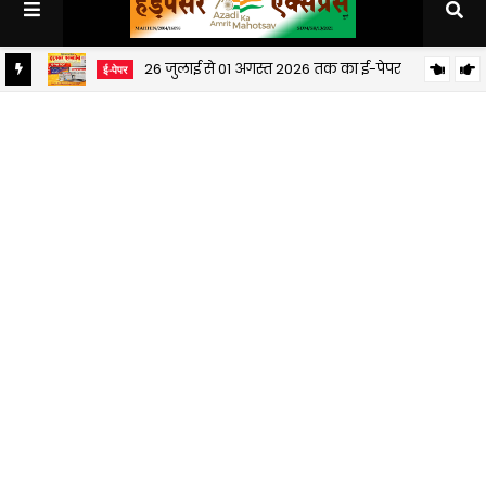
26 जुलाई से 01 अगस्त 2026 तक का ई-पेपर
ई-पेपर