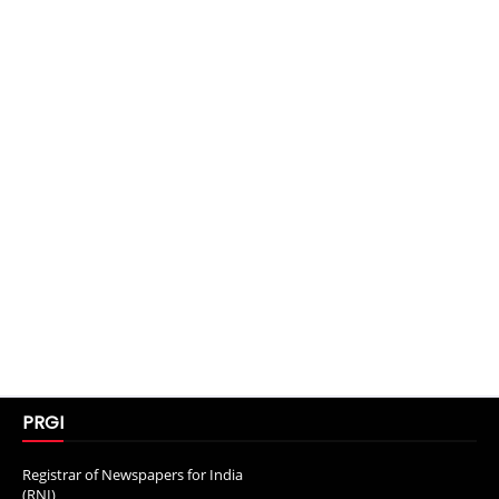
PRGI
Registrar of Newspapers for India
(RNI)