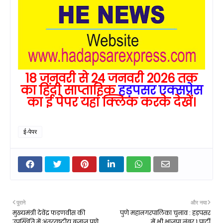
18 जनवरी से 24 जनवरी 2026 तक
का हिंदी साप्ताहिक
हड़पसर एक्सप्रेस
का ई पेपर यहां क्लिक करके देखें।
ई-पेपर
पुराने
और नया
मुख्यमंत्री देवेंद्र फडणवीस की
पुणे महानगरपालिका चुनाव : हड़पसर
उपस्थिति में अंतरराष्ट्रीय बजाज पुणे
में भी भाजपा नंबर 1 पार्टी