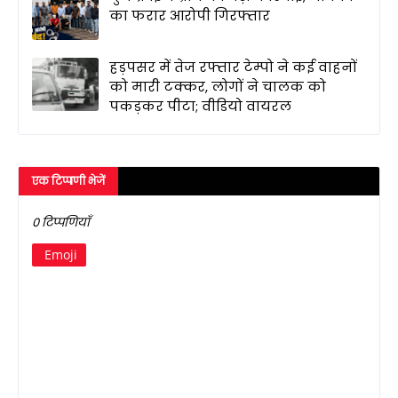
का फरार आरोपी गिरफ्तार
हड़पसर में तेज रफ्तार टेम्पो ने कई वाहनों
को मारी टक्कर, लोगों ने चालक को
पकड़कर पीटा; वीडियो वायरल
एक टिप्पणी भेजें
0 टिप्पणियाँ
Emoji