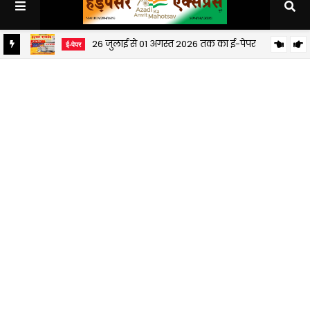
26 जुलाई से 01 अगस्त 2026 तक का ई-पेपर
ई-पेपर