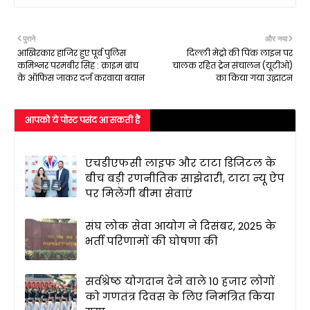
पुराने
और नया
आखिरकार हाजिर हुए पूर्व पुलिस
दिल्ली मेट्रो की पिंक लाइन पर
कमिश्नर परमबीर सिंह : क्राइम ब्रांच
चालक रहित ट्रेन संचालन (यूटीओ)
के ऑफिस जाकर दर्ज करवाया बयान
का किया गया उद्घाटन
आपको ये पोस्ट पसंद आ सकती हैं
एचडीएफसी लाइफ और टाटा डिजिटल के
बीच बड़ी रणनीतिक साझेदारी, टाटा न्यू ऐप
पर मिलेंगी बीमा सेवाएं
संघ लोक सेवा आयोग ने दिसंबर, 2025 के
भर्ती परिणामों की घोषणा की
सर्वश्रेष्ठ योगदान देने वाले 10 हजार लोगों
को गणतंत्र दिवस के लिए निमंत्रित किया