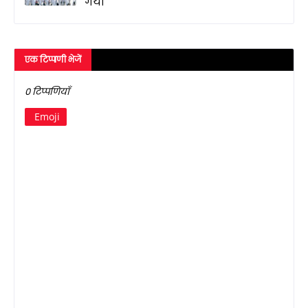
गया
एक टिप्पणी भेजें
0 टिप्पणियाँ
Emoji