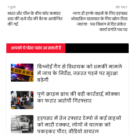
पुराने
और नया
भारत और चीन के बीच कोर कमांडर
जल्द ही हल्के वाहनों के लिए हड़पसर
स्तर की 15वें दौर की बैठक आयोजित
ओवरब्रिज यातायात के लिए खोल दिया
की गई
जाएगा! : पथ विभाग ने दिए संकेत :
कार्य प्रगति पथ पर
आपको ये पोस्ट पसंद आ सकती हैं
बिश्नोई गैंग से विधायक को धमकी मामले
में जांच के निर्देश, जरूरत पड़ने पर सुरक्षा
बढ़ेगी
पुणे क्राइम ब्रांच की बड़ी कार्रवाई, मोक्का
का फरार आरोपी गिरफ्तार
हड़पसर में तेज रफ्तार टेम्पो ने कई वाहनों
को मारी टक्कर, लोगों ने चालक को
पकड़कर पीटा; वीडियो वायरल