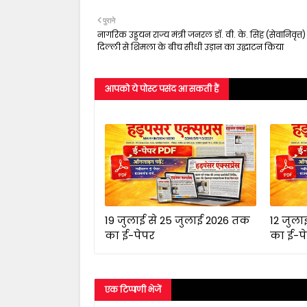
पुराने
नागरिक उड्डयन राज्य मंत्री जनरल डॉ. वी. के. सिंह (सेवानिवृत्त)
दिल्ली से शिमला के बीच सीधी उड़ान का उद्घाटन किया
आपको ये पोस्ट पसंद आ सकती हैं
19 जुलाई से 25 जुलाई 2026 तक
12 जुला
का ई-पेपर
का ई-प
एक टिप्पणी भेजें