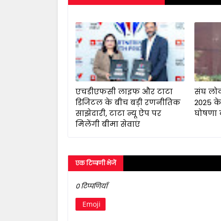
एचडीएफसी लाइफ और टाटा
संघ लो
डिजिटल के बीच बड़ी रणनीतिक
2025 के
साझेदारी, टाटा न्यू ऐप पर
घोषणा 
मिलेंगी बीमा सेवाएं
एक टिप्पणी भेजें
0 टिप्पणियाँ
Emoji