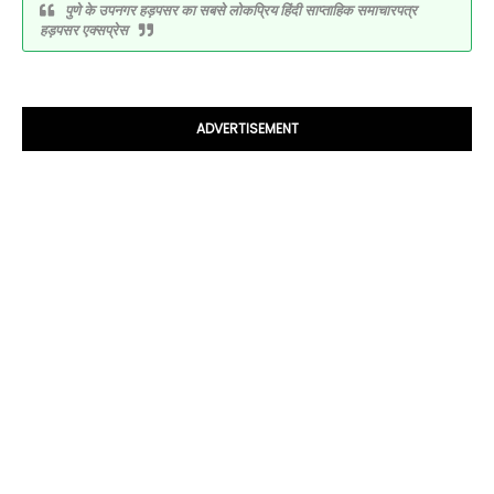
पुणे के उपनगर हड़पसर का सबसे लोकप्रिय हिंदी साप्ताहिक समाचारपत्र
हड़पसर एक्सप्रेस
ADVERTISEMENT