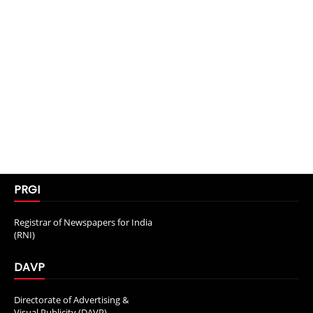
PRGI
Registrar of Newspapers for India
(RNI)
DAVP
Directorate of Advertising &
Visual Publicity (DAVP)