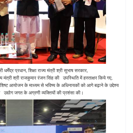
री
धर्मेंद्र
प्रधान, शिक्षा
राज्य
मंत्री
श्री
सुभाष
सरकार,
्य
मंत्री
श्री
राजकुमार
रंजन
सिंह
की
उपस्थिति
में
हस्ताक्षर
किये
गए,
शिष्ट
आयोजन
के
माध्यम
से
भविष्य
के
अधिनायकों
को
आगे
बढ़ाने
के
उद्देश्य
व
उद्योग
जगत
के
अग्रणी
व्यक्तियों
की
प्रशंसा
की।