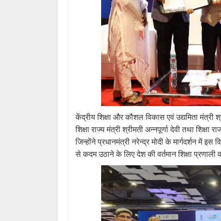
केंद्रीय
शिक्षा
और
कौशल
विकास
एवं
उद्यमिता
मंत्री
श्
शिक्षा
राज्य
मंत्री
श्रीमती
अन्नपूर्णा
देवी
तथा
शिक्षा
राज
जिन्होंने
प्रधानमंत्री
नरेन्द्र
मोदी
के
मार्गदर्शन
में
इस
वि
से
कदम
उठाने
के
लिए
देश
की
वर्तमान
शिक्षा
प्रणाली