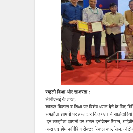
स्कूली
शिक्षा
और
साक्षरता
:
सीबीएसई
के
तहत,
कौशल
विकास
व
शिक्षा
पर
विशेष
ध्यान
देने
के
लिए
विभ
समझौता
ज्ञापनों
पर
हस्ताक्षर
किए
गए।
ये
साझेदारियां
इन
समझौता
ज्ञापनों
पर
अटल
इनोवेशन
मिशन, आईबीएम
अप्स
एंड
होम
फर्निशिंग
सेक्टर
स्किल
काउंसिल, ऑटोम