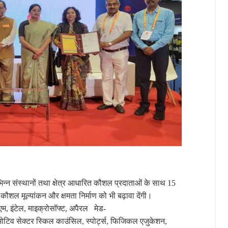
िन्न
संस्थानों
तथा
क्षेत्र
आधारित
कौशल
प्रदाताओं
के
साथ 15
कौशल
मूल्यांकन
और
क्षमता
निर्माण
को
भी
बढ़ावा
देंगी।
, इंटेल, माइक्रोसॉफ्ट, अपैरल
मेड-
ोटिव
सेक्टर
स्किल
काउंसिल, स्पोर्ट्स, फिजिकल
एजुकेशन,