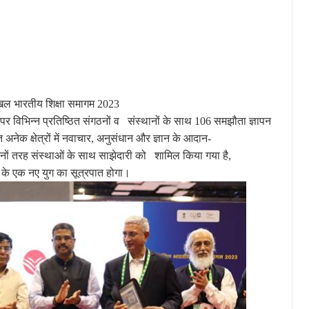
िल
भारतीय
शिक्षा
समागम 2023
पर
विभिन्न
प्रतिष्ठित
संगठनों
व
संस्थानों
के
साथ 106 समझौता
ज्ञापन
त
अनेक
क्षेत्रों
में
नवाचार, अनुसंधान
और
ज्ञान
के
आदान-
नों
तरह
संस्थाओं
के
साथ
साझेदारी
को
शामिल
किया
गया
है,
के
एक
नए
युग
का
सूत्रपात
होगा।