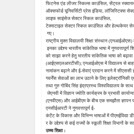
फिटनेस
एंड
लीजर
स्किल्स
काउंसिल, सेंट्रल
स्क्वाय
ऑक्सफोर्ड
यूनिवर्सिटी
प्रेस
इंडिया, लॉजिस्टिक्स
सेक्
लाइफ
साइंसेज
सेक्टर
स्किल
काउंसिल,
टेक्सटाइल
सेक्टर
स्किल
काउंसिल
और
हेल्थकेयर
से
गए।
राष्ट्रीय
मुक्त
विद्यालयी
शिक्षा
संस्थान (एनआईओएस) 
इनका
उद्देश्य
भारतीय
सांकेतिक
भाषा
में
गुणवत्तापूर्ण
शि
को
साझा
करने
हेतु
भारतीय
सांकेतिक
भाषा
को
बढ़ावा
(आईएसएलआरटीसी); एनआईओएस
में
विद्यालय
से
बाह
नामांकन
बढ़ाने
और
ई-सेवाएं
प्रदान
करने
में
सीएससी
गवर्नेंस
सेवाओं
का
लाभ
उठाने
के
लिए
इलेक्ट्रॉनिकी
एव
तथा
गुरु
गोबिंद
सिंह
इंद्रप्रस्थ
विश्वविद्यालय
के
साथ
जेएनवी
में
विज्ञान
ज्योति
कार्यक्रम
के
प्रभावी
कार्यान
(एनवीएस) और
आईबीएम
के
बीच
एक
समझौता
ज्ञापन
एनसीईआरटी
ने
गुणवत्तापूर्ण
ई-
कंटेंट
के
विकास
और
विभिन्न
भाषाओं
में
पीएमईविद्या
डी
र
के
उद्देश्य
से
कई
राज्यों
के
स्कूली
शिक्षा
विभागों
के
स
उच्च
शिक्षा
: