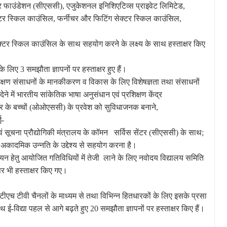
र
फाउंडेशन (सीएससी), एजुकेशनल
इनिशिएटिव्स
प्राइवेट
लिमिटेड,
टर
स्किल
काउंसिल, फर्नीचर
और
फिटिंग
सेक्टर
स्किल
काउंसिल,
क्टर
स्किल
काउंसिल
के
साथ
सहयोग
करने
के
लक्ष्य
के
साथ
हस्ताक्षर
किए
के
लिए 3 समझौता
ज्ञापनों
पर
हस्ताक्षर
हुए
हैं।
क्षण
संसाधनों
के
मानकीकरण
व
विकास
के
लिए
विशेषज्ञता
तथा
संसाधनों
देने
में
भारतीय
सांकेतिक
भाषा
अनुसंधान
एवं
प्रशिक्षण
केंद्र
र
के
बच्चों (ओओएससी) के
प्रवेश
को
सुविधाजनक
बनाने,
ई-
ं
सूचना
प्रौद्योगिकी
मंत्रालय
के
कॉमन
सर्विस
सेंटर (सीएससी) के
साथ;
अकादमिक
उन्नति
के
उद्देश्य
से
सहयोग
करना
है।
्वयन
हेतु
आयोजित
गतिविधियों
में
तेजी
लाने
के
लिए
नवोदय
विद्यालय
समिति
पर
भी
हस्ताक्षर
किए
गए।
टीएच
टीवी
चैनलों
के
माध्यम
से
तथा
विभिन्न
हितधारकों
के
लिए
इसके
प्रसा
ाथ
ई-विद्या
पहल
से
आगे
बढ़ते
हुए 20 समझौता
ज्ञापनों
पर
हस्ताक्षर
किए
हैं।