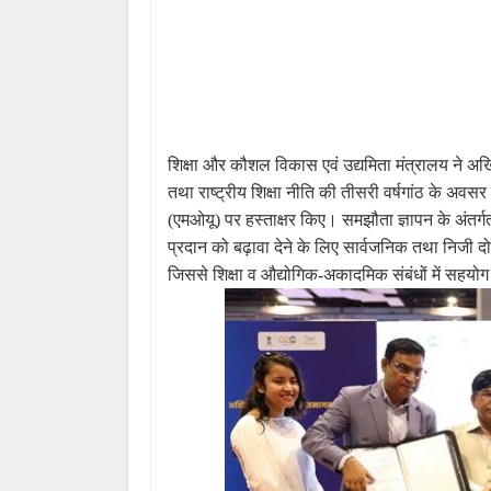
शिक्षा
और
कौशल
विकास
एवं
उद्यमिता
मंत्रालय
ने
अख
तथा
राष्ट्रीय
शिक्षा
नीति
की
तीसरी
वर्षगांठ
के
अवसर
(एमओयू) पर
हस्ताक्षर
किए।
समझौता
ज्ञापन
के
अंतर्ग
प्रदान
को
बढ़ावा
देने
के
लिए
सार्वजनिक
तथा
निजी
दो
जिससे
शिक्षा
व
औद्योगिक-अकादमिक
संबंधों
में
सहयोग