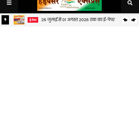
26 जुलाई से 01 अगस्त 2026 तक का ई-पेपर
ई-पेपर