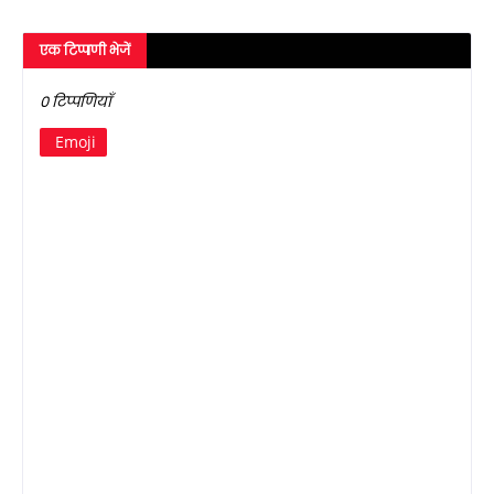
एक टिप्पणी भेजें
0 टिप्पणियाँ
Emoji