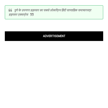
पुणे के उपनगर हड़पसर का सबसे लोकप्रिय हिंदी साप्ताहिक समाचारपत्र
हड़पसर एक्सप्रेस
ADVERTISEMENT