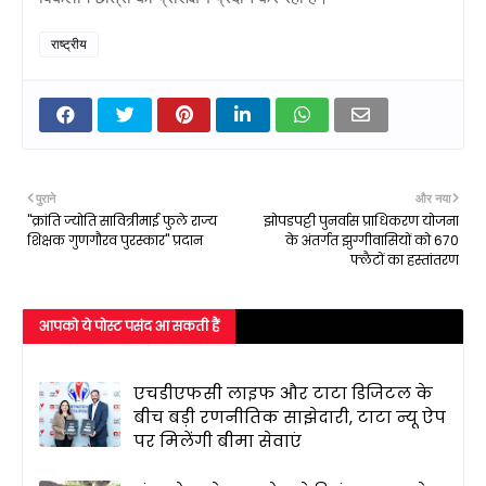
राष्ट्रीय
पुराने
और नया
"क्रांति ज्योति सावित्रीमाई फुले राज्य
झोपडपट्टी पुनर्वास प्राधिकरण योजना
शिक्षक गुणगौरव पुरस्कार" प्रदान
के अंतर्गत झुग्गीवासियों को 670
फ्लैटों का हस्तांतरण
आपको ये पोस्ट पसंद आ सकती हैं
एचडीएफसी लाइफ और टाटा डिजिटल के
बीच बड़ी रणनीतिक साझेदारी, टाटा न्यू ऐप
पर मिलेंगी बीमा सेवाएं