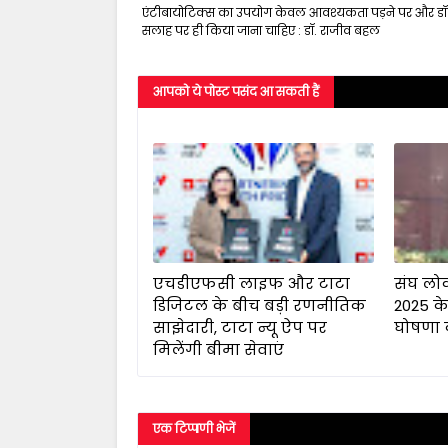
एंटीबायोटिक्स का उपयोग केवल आवश्यकता पड़ने पर और डॉ
सलाह पर ही किया जाना चाहिए : डॉ. राजीव बहल
आपको ये पोस्ट पसंद आ सकती हैं
एचडीएफसी लाइफ और टाटा
संघ लो
डिजिटल के बीच बड़ी रणनीतिक
2025 के
साझेदारी, टाटा न्यू ऐप पर
घोषणा 
मिलेंगी बीमा सेवाएं
एक टिप्पणी भेजें