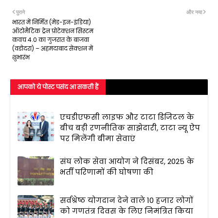
पुराने
और नया
भारत में निर्मित (मेड-इन-इंडिया)
ऑटोमैटिक ट्रेन प्रोटेक्शन सिस्टम
कवच 4.0 का गुजरात के बाजवा
(वडोदरा) – अहमदाबाद सेक्शन में
शुभारंभ
आपको ये पोस्ट पसंद आ सकती हैं
एचडीएफसी लाइफ और टाटा डिजिटल के
बीच बड़ी रणनीतिक साझेदारी, टाटा न्यू ऐप
पर मिलेंगी बीमा सेवाएं
संघ लोक सेवा आयोग ने दिसंबर, 2025 के
भर्ती परिणामों की घोषणा की
सर्वश्रेष्ठ योगदान देने वाले 10 हजार लोगों
को गणतंत्र दिवस के लिए निमंत्रित किया