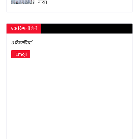
गया
एक टिप्पणी भेजें
0 टिप्पणियाँ
Emoji