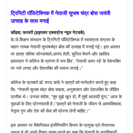
ट्रिनिटी
पॉलिटेक्निक
में
नेताजी
सुभाष
चंद्र
बोस
जयंती
उत्साह
के
साथ
मनाई
कोंढवा, फरवरी (हड़पसर एक्सप्रेस न्यूज नेटवर्क)
के.जे.शिक्षण संस्थान के ट्रिनिटी पॉलिटेक्निक में स्वतंत्रता संग्राम के
महान नायक नेताजी सुभाषचंद्र बोस की उत्साह में मनाई गई। इस अवसर
पर छात्र सोमेश सोनकांबले,आनंद तेली, सुजित मेमाने और खालिद
हवालदार ने कॉलेज के प्रांगण में जय हिंद’, ‘नेताजी अमर रहे’ के देशभक्ति
पर नारे लगाए और देशभक्ति की भावना जगाई।"
कॉलेज के प्राचार्य डॉ. शरद कांदे ने छात्रों को मार्गदर्शन करते हुए कहा
कि, “नेताजी सुभाष चंद्र बोस साहस, अनुशासन और देशभक्ति के जीवित
प्रतीक थे। उनका संदेश, "तुम मुझे खून दो, मैं तुम्हें आज़ादी दूंगा," आज के
युवाओं के लिए प्रेरणादायी है।"छात्रों को नेताजी के जीवन से आत्मविश्वास,
नेतृत्व गुण और देश की सेवा की प्रेरणा लेनी चाहिए।"
इस अवसर पर मैकेनिकल इंजीनियरिंग विभाग के प्रमुख प्रो.भैरवनाथ
जाधव ने भी अपने विचार व्यक्त करते हुए कहा कि नेताजी के क्रांतिकारी