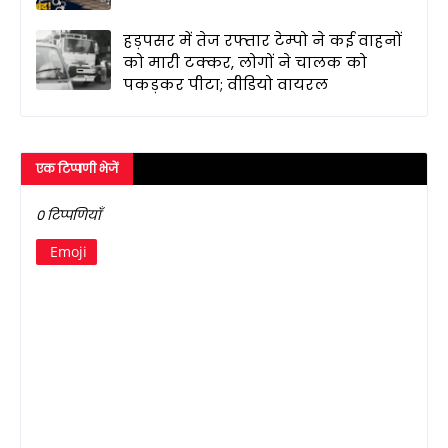
हड़पसर में तेज रफ्तार टेम्पो ने कई वाहनों
को मारी टक्कर, लोगों ने चालक को
पकड़कर पीटा; वीडियो वायरल
एक टिप्पणी भेजें
0 टिप्पणियाँ
Emoji