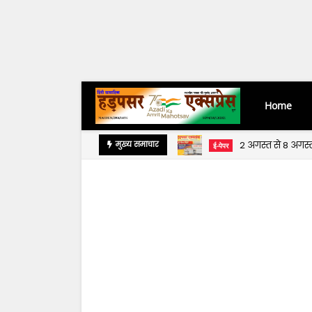
Home
2 अगस्त से 8 अगस
मुख्य समाचार
ई-पेपर