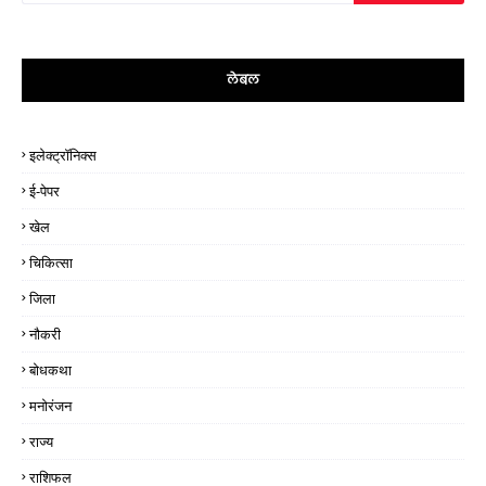
लेबल
इलेक्ट्रॉनिक्स
ई-पेपर
खेल
चिकित्सा
जिला
नौकरी
बोधकथा
मनोरंजन
राज्य
राशिफल