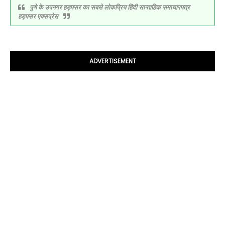
पुणे के उपनगर हड़पसर का सबसे लोकप्रिय हिंदी साप्ताहिक समाचारपत्र
हड़पसर एक्सप्रेस
ADVERTISEMENT