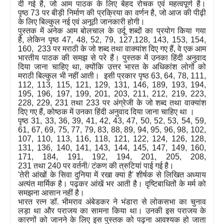
दी गई है
,
जो आम पाठक के लिए बेहद रोचक एवं महत्वपूर्ण है।
पृष्ठ
73
पर बीड़ी निर्माण की प्रक्रिया का वर्णन है
,
जो आज की पीढ़ी
के लिए बिल्कुल नई एवं अनूठी जानकारी होगी।
पुस्तक में अनेक आम बोलचाल के उर्दू शब्दों का प्रयोग किया गया
है
,
लेकिन पृष्ठ
47, 48, 52, 79, 127,128, 143, 153, 154,
160, 233
पर मराठी के जो शब्द तथा वाक्यांश दिए गए हैं
,
वे एक आम
भारतीय पाठक की समझ से परे हैं। पुस्तक में उनका हिंदी अनुवाद
दिया जाना चाहिए था, क्योंकि उत्तर भारत के अधिकांश लोगों को
मराठी बिल्कुल भी नहीं आती। इसी प्रकार पृष्ठ
63, 64, 78, 111,
112, 113, 115, 121, 129, 131, 146, 189, 193, 194,
195, 196, 197, 199, 201, 203, 211, 212, 219, 223,
228, 229, 231
तथा
233
पर अंग्रेजी के जो शब्द तथा वाक्यांश
दिए गए हैं
,
कोष्ठक में उनका हिंदी अनुवाद दिया जाना चाहिए था
।
पृष्ठ
31, 33, 36, 39, 41, 42, 43, 47, 50, 52, 53, 54, 59,
61, 67, 69, 75, 77, 79, 83, 88, 89, 94, 95, 96, 98, 102,
107, 110, 113, 116, 118, 121, 122, 124, 126, 128,
131, 136, 140, 141, 143, 144, 145, 147, 149, 160,
171, 184, 191, 192, 194, 201, 205, 208,
231
तथा
240
पर वर्तनी/ टंकण की त्रुटियां पाई गई है।
'
तेरी आंखों के सिवा दुनिया में रखा क्या है
'
शीर्षक से लिखित अध्याय
अत्यंत मार्मिक है। पढ़कर आंखें भर आती है। दृष्टिबाधितों के मर्म को
समझना आसान नहीं है।
भारत रत्न डॉ. भीमराव अंबेडकर ने भंडारा से लोकसभा का चुनाव
लड़ा था और पराजय का सामना किया था। उनकी इस पराजय के
कारणों को जानने के लिए इस पुस्तक को पढ़ना आवश्यक हो जाता