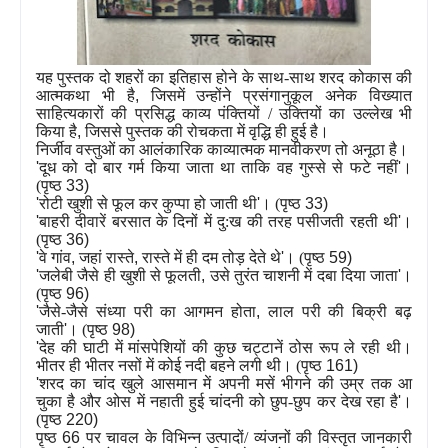
यह पुस्तक दो शहरों का इतिहास होने के साथ-साथ शरद कोकास की
आत्मकथा भी है
,
जिसमें उन्होंने प्रसंगानुकूल अनेक विख्यात
साहित्यकारों की प्रसिद्ध काव्य पंक्तियों / उक्तियों का उल्लेख भी
किया है
,
जिससे पुस्तक की रोचकता में वृद्धि ही हुई है।
निर्जीव वस्तुओं का
आ
लंकारिक काव्यात्मक मानवीकरण तो अनूठा है।
'
दूध को दो बार गर्म किया जाता था ताकि वह गुस्से से फटे नहीं
'
।
(पृष्ठ
33)
'
रोटी खुशी से फूल कर कुप्पा हो जाती थी
'
। (पृष्ठ
33)
'
बाहरी दीवारें बरसात के दिनों में दु:ख की तरह पसीजती रहती थी
'
।
(पृष्ठ
36)
'
वे गांव
,
जहां रास्ते
,
रास्ते में ही दम तोड़ देते थे
'
। (पृष्ठ
59)
'
जलेबी जैसे ही खुशी से फूलती
,
उसे तुरंत चाशनी में दबा दिया जाता
'
।
(पृष्ठ
96)
'
जैसे-जैसे संध्या परी का आगमन होता
,
लाल परी की बिक्री बढ़
जाती
'
। (पृष्ठ
98)
'
देह की घाटी में मांसपेशियों की कुछ चट्टानें ठोस रूप ले रही थी।
भीतर ही भीतर नसों में कोई नदी बहने लगी थी। (पृष्ठ
161)
'
शरद का चांद खुले आसमान में अपनी मसें भीगने की उम्र तक आ
चुका है और ओस में नहाती हुई चांदनी को छुप-छुप कर देख रहा है
'
।
(पृष्ठ
220)
पृष्ठ
66
पर चावल के विभिन्न उत्पादों/ व्यंजनों की विस्तृत जानकारी