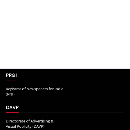
PRGI
Registrar of Newspapers for India
(RNI)
DAVP
Directorate of Advertising &
Visual Publicity (DAVP)