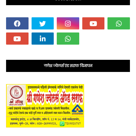
गणेश ज्वेलर्स एंड सराफ विज्ञापन