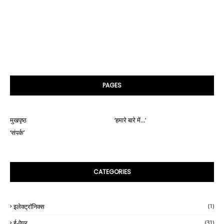
PAGES
मुखपृष्ठ
‘हमारे बारे में...’
‘संपर्क’
CATEGORIES
इलेक्ट्रॉनिक्स
(1)
ई-पेपर
(31)